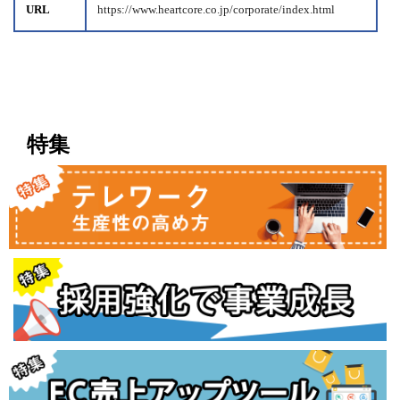
URL
https://www.heartcore.co.jp/corporate/index.html
特集