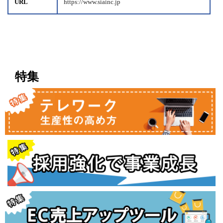
URL
https://www.siainc.jp
特集