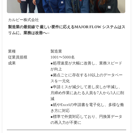
カルビー株式会社
製造業の最前線で 厳しい要件に応えるMAJOR FLOW システムはス
リムに、業務は改善へ─
業種
製造業
従業員規模
1001〜5000名
成果
●処理速度が大幅に改善し、業務スピード
が向上
●拠点ごとに存在する10以上のデータベー
スを一元化
●申請ミスが減少して差し戻しが半減し、
月締め作業にあたる人員を7人から5人に削
減
●紙やExcelの申請書を電子化し、多様な働
き方に対応
●標準で外貨対応しており、円換算データ
の再入力が不要に