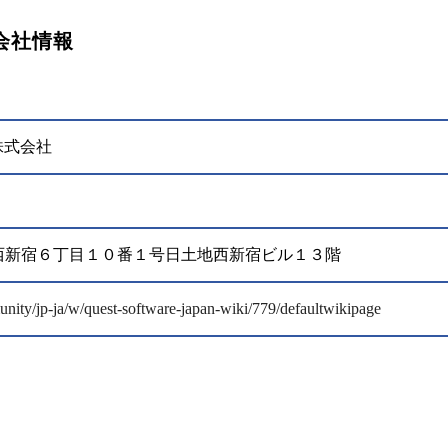
会社情報
株式会社
新宿区西新宿６丁目１０番１号日土地西新宿ビル１３階
ity/jp-ja/w/quest-software-japan-wiki/779/defaultwikipage