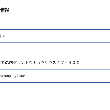
情報
リア
千代田区丸の内グラントウキョウサウスタワ－４０階
jp/company/data/