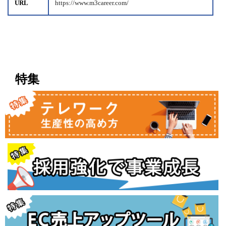
URL
https://www.m3career.com/
特集