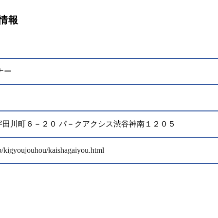
情報
ナー
渋谷区宇田川町６－２０ パ－クアクシス渋谷神南１２０５
jp/kigyoujouhou/kaishagaiyou.html