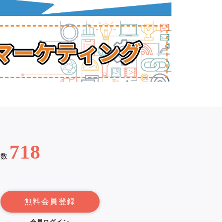
718
例数
無料会員登録
会員ログイン