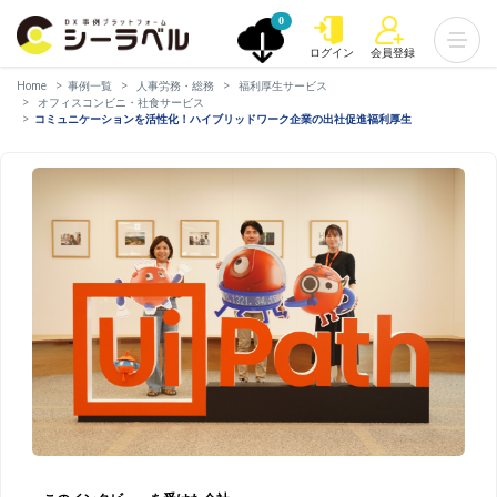
0
ログイン
会員登録
Home
事例一覧
人事労務・総務
福利厚生サービス
オフィスコンビニ・社食サービス
コミュニケーションを活性化！ハイブリッドワーク企業の出社促進福利厚生