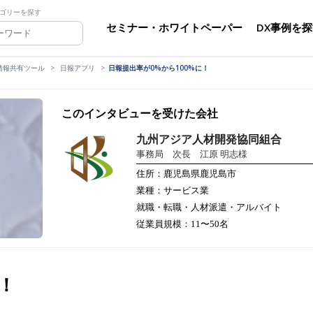
ゴリーを探す
セミナー・ホワイトペーパー
DX事例を
情報共有ツール
日報アプリ
日報提出率が0%から100%に！
このインタビューを受けた会社
九州アジア人材開発協同組合
事務局 次長 江原 明志様
住所：鹿児島県鹿児島市
業種：サービス業
就職・転職・人材派遣・アルバイト
従業員規模：11〜50名
！