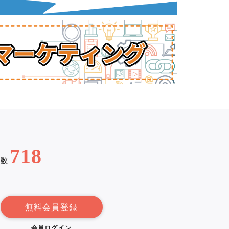
718
例数
無料会員登録
会員ログイン