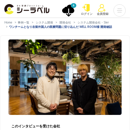
0
ログイン
会員登録
Home
事例一覧
システム開発
開発会社
システム開発会社・SIer
ワンチームとなり在留外国人の医療問題に切り込んだ WELL ROOM様 開発秘話
このインタビューを受けた会社