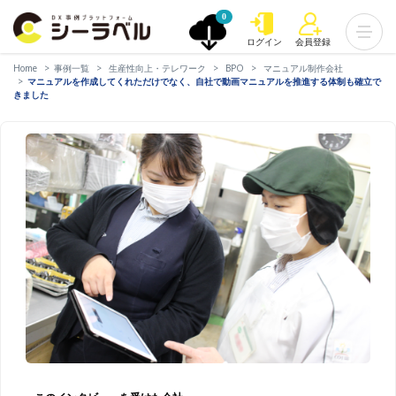
0
ログイン
会員登録
Home
事例一覧
生産性向上・テレワーク
BPO
マニュアル制作会社
マニュアルを作成してくれただけでなく、自社で動画マニュアルを推進する体制も確立で
きました