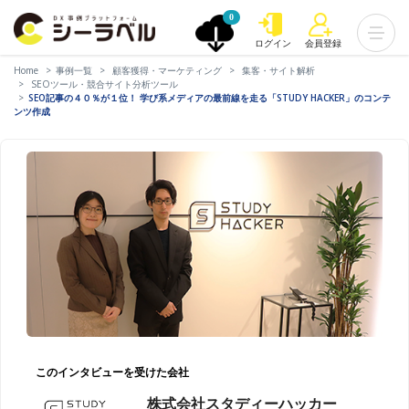
0
ログイン
会員登録
Home
事例一覧
顧客獲得・マーケティング
集客・サイト解析
SEOツール・競合サイト分析ツール
SEO記事の４０％が１位！ 学び系メディアの最前線を走る「STUDY HACKER」のコンテ
ンツ作成
このインタビューを受けた会社
株式会社スタディーハッカー