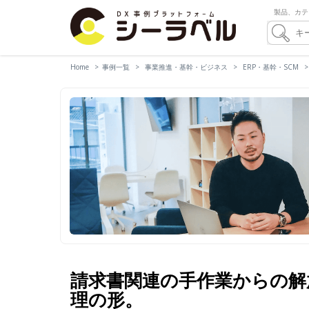
製品、カテ
Home
事例一覧
事業推進・基幹・ビジネス
ERP・基幹・SCM
請求書関連の手作業からの解放。
理の形。