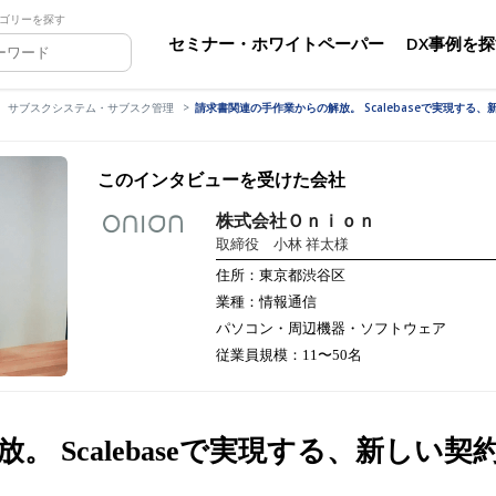
ゴリーを探す
セミナー・ホワイトペーパー
DX事例を
サブスクシステム・サブスク管理
請求書関連の手作業からの解放。 Scalebaseで実現する
このインタビューを受けた会社
株式会社Ｏｎｉｏｎ
取締役 小林 祥太様
住所：東京都渋谷区
業種：情報通信
パソコン・周辺機器・ソフトウェア
従業員規模：11〜50名
 Scalebaseで実現する、新しい契