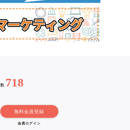
718
例数
無料会員登録
会員ログイン