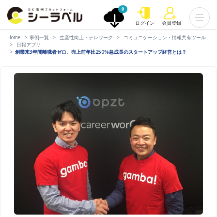
0
ログイン
会員登録
Home
事例一覧
生産性向上・テレワーク
コミュニケーション・情報共有ツール
日報アプリ
創業来3年間離職者ゼロ。売上前年比250%急成長のスタートアップ経営とは？