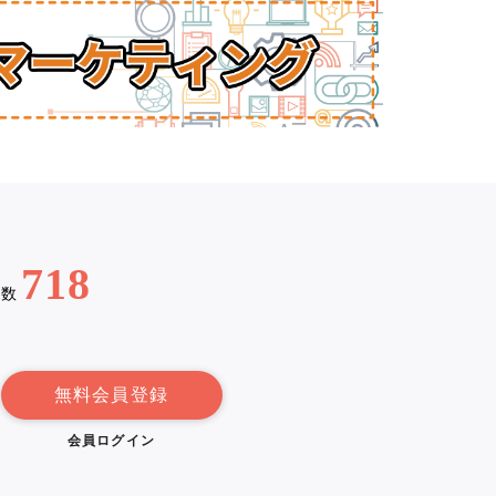
718
例数
無料会員登録
会員ログイン