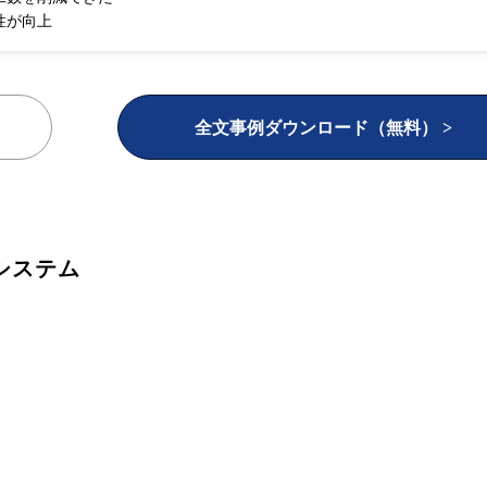
性が向上
全文事例ダウンロード（無料） >
システム