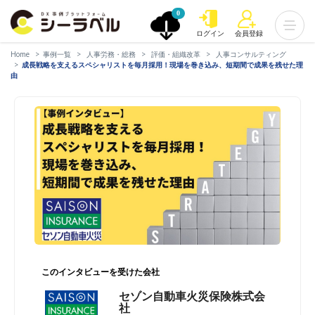
0
ログイン
会員登録
Home
事例一覧
人事労務・総務
評価・組織改革
人事コンサルティング
成長戦略を支えるスペシャリストを毎月採用！現場を巻き込み、短期間で成果を残せた理
由
このインタビューを受けた会社
セゾン自動車火災保険株式会
社