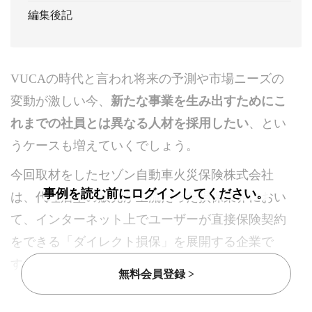
編集後記
VUCAの時代と言われ将来の予測や市場ニーズの
変動が激しい今、
新たな事業を生み出すためにこ
れまでの社員とは異なる人材を採用したい
、とい
うケースも増えていくでしょう。
今回取材をしたセゾン自動車火災保険株式会社
事例を読む前にログインしてください。
は、代理店型の販売が主流だった損保業界におい
て、インターネット上でユーザーが直接保険契約
をできる「ダイレクト損保」を展開する企業で
す。大きなポテンシャルを秘めたこの分野で、新
無料会員登録 >
しい取り組みにチャレンジできる人材の獲得が必
要でした。