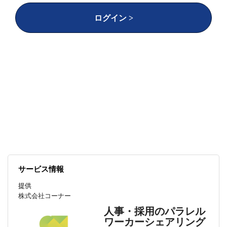
従来の採用手法から戦略的な採用へ切り替える
ログイン >
中、専門性の高いパラレルワーカーの活用をスタ
ート。
同社にとって初となるダイレクト・ソーシ
ングの取り組みで、短期間で成果を残せた
背景に
はどのようなストーリーがあったのでしょうか。
サービス情報
提供
株式会社コーナー
人事・採用のパラレル
ワーカーシェアリング