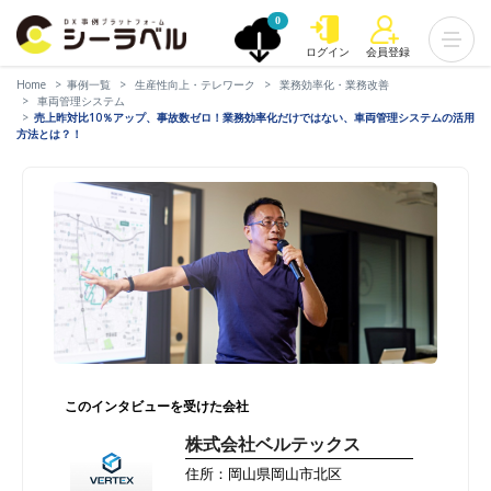
0
ログイン
会員登録
Home
事例一覧
生産性向上・テレワーク
業務効率化・業務改善
車両管理システム
売上昨対比10％アップ、事故数ゼロ！業務効率化だけではない、車両管理システムの活用
方法とは？！
このインタビューを受けた会社
株式会社ベルテックス
住所：岡山県岡山市北区