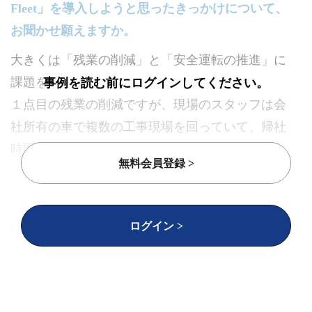
Fleet」を導入しようと思ったきっかけについて、
お聞かせ願えますか。
大きくは「残業の削減」と「安全運転の推進」に
課題を感じていました。
事例を読む前にログインしてください。
１点目の残業の削減ですが、現場のスタッフは会
社所有の車で複数の工事現場を回っていて、帰社
時間が遅いことが多かったのです。残業を減らし
無料会員登録 >
たいという思いはあっても、そもそも効率よく現
場を回れているのかもわからない状態でした。
ログイン >
２点目の安全運転を推進は、ドライバーに対して
安全運転の指導を行ったにも関わらず、事故がな
かなか減らない状況が続いていました。結果、保
険会社から厳しい指導を2回も受け、このままでは