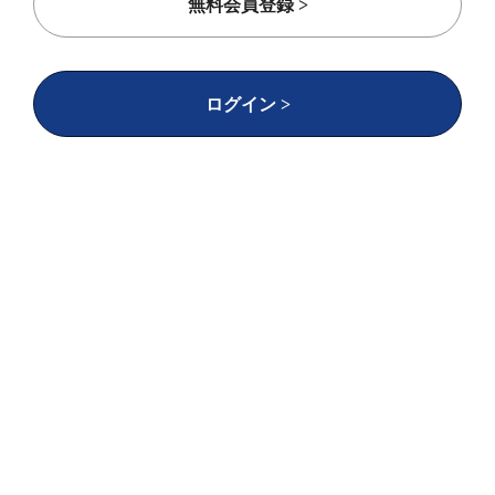
無料会員登録 >
近年より、社員が新たな発想を生み出すための時
間や力を引き出すために、働き方改革を進めてい
る。 シンクライアントやフレックスタイム制（コ
ログイン >
アタイム11時～14時）の導入などにより、場所や
時間に捉われない柔軟な働き方の実現を目指して
いる。 そして、多様性（ダイバーシティ）を活か
し、異なる価値観を持つ社員同士のコミュニケー
ションの中から、 新たなアイデアを生み出すきっ
かけの一つとして、社員が個々の専用デスクを持
たず空いている席を自由に使って仕事をするフリ
ーアドレス制を本店と一部の支店に導入した。 こ
れにより、働く場所や時間など、自分で働き方の
スタイルを決めていくことになり、今まで以上に
一人ひとりが自分で考え行動する「セルフマネジ