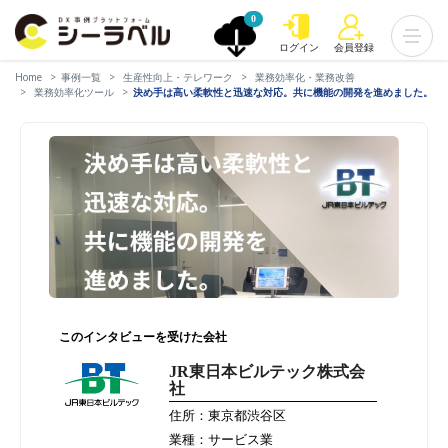
0
ログイン
会員登録
Home
事例一覧
生産性向上・テレワーク
業務効率化・業務改善
業務効率化ツール
決め手は高い柔軟性と迅速な対応。共に機能の開発を進めました。
このインタビューを受けた会社
JR東日本ビルテック株式会
社
住所：東京都渋谷区
業種：サービス業