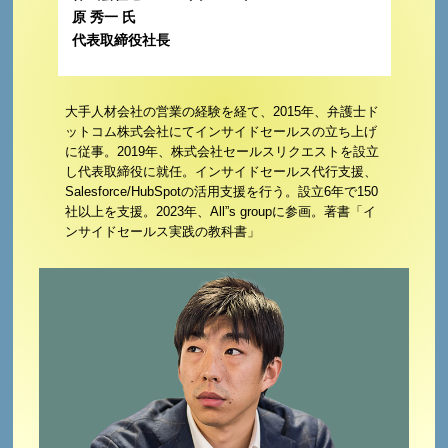
原 秀一 氏
代表取締役社長
大手人材会社の営業の経験を経て、2015年、弁護士ド
ットコム株式会社にてインサイドセールスの立ち上げ
に従事。2019年、株式会社セールスリクエストを設立
し代表取締役に就任。インサイドセールス代行支援、
Salesforce/HubSpotの活用支援を行う。設立6年で150
社以上を支援。2023年、All”s groupに参画。著書「イ
ンサイドセールス実践の教科書」