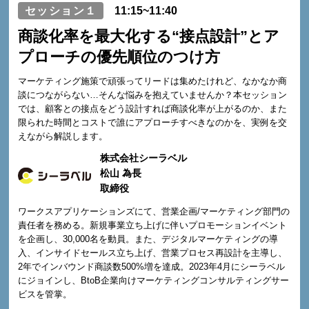
セッション１
11:15~11:40
商談化率を最大化する“接点設計”とア
プローチの優先順位のつけ方
マーケティング施策で頑張ってリードは集めたけれど、なかなか商
談につながらない…そんな悩みを抱えていませんか？本セッション
では、顧客との接点をどう設計すれば商談化率が上がるのか、また
限られた時間とコストで誰にアプローチすべきなのかを、実例を交
えながら解説します。
株式会社シーラベル
松山 為長
取締役
ワークスアプリケーションズにて、営業企画/マーケティング部門の
責任者を務める。新規事業立ち上げに伴いプロモーションイベント
を企画し、30,000名を動員。また、デジタルマーケティングの導
入、インサイドセールス立ち上げ、営業プロセス再設計を主導し、
2年でインバウンド商談数500%増を達成。2023年4月にシーラベル
にジョインし、BtoB企業向けマーケティングコンサルティングサー
ビスを管掌。