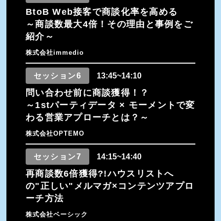
BtoB Web接客で商談化率を高める
～商談数最大4倍！その理由と事例をご
紹介～
株式会社immedio
セッション6
13:45~14:10
問い合わせ前に商談獲得！？
～1stパーティデータ × モーメントで変
わる営業アプローチとは？～
株式会社OPTEMO
セッション7
14:15~14:40
再商談数6倍獲得?!ハウスリストへ
の"正しい"メルマガ×コンテンツアプロ
ーチ方法
株式会社ベーシック