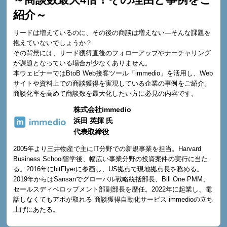
紹介～
リードは増えているのに、その後の商談は増えない—そんな課題を
抱えていないでしょうか？
その背景には、リード獲得直後のフォローアップやナーチャリング
が課題となっている場合が少なくありません。
本ウェビナーではBtoB Web接客ツール「immedio」を活用し、Web
サイトや資料上での商談獲得を実現している企業の事例をご紹介。
商談化率を高めて商談数を最大化したい方に必見の内容です。
株式会社immedio
浜田 英揮 氏
代表取締役
2005年より三井物産で主にIT分野での新規事業を担当。Harvard
Business School留学後、幅広い事業分野の投資案件の実行に当た
る。2016年にbitFlyerに参画し、US拠点で現地拠点長を務める。
2019年からはSansanでグローバル戦略統括部長、Bill One PMM、
セールスディベロップメント部副部長を歴任。2022年に起業し、電
話しなくてもアポが取れる 商談獲得自動化サービス immedioの立ち
上げにあたる。