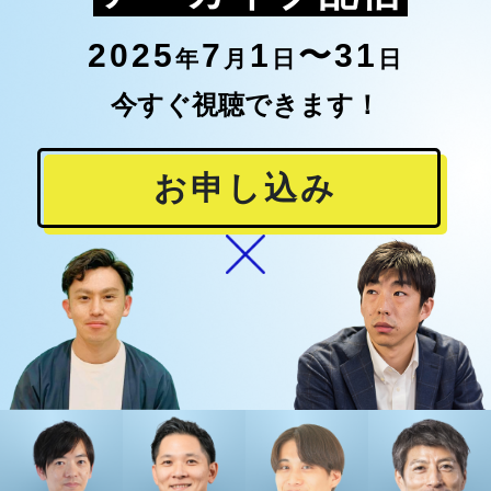
2025
7
1
〜31
年
月
日
日
今すぐ視聴できます！
お申し込み