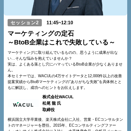
セッション2
11:45~12:10
マーケティングの定石
～BtoB企業はこれで失敗している～
マーケティングに取り組んでいるものの、思うように成果が出な
い…そんな悩みを抱えていませんか？
実は、よくある落とし穴にハマっているBtoB企業が少なくありませ
ん。
本セミナーでは、WACULの4万サイトデータと12,000件以上の改善
提案実績からBtoBマーケティングの"ありがちな失敗"を具体例とと
もに解説し、成功へのヒントをお伝えします。
株式会社WACUL
松尾 龍 氏
取締役
横浜国立大学卒業後、楽天株式会社に入社、営業・ECコンサルタン
トのマネージャーを歴任。2015年、ECコンサルティングファー