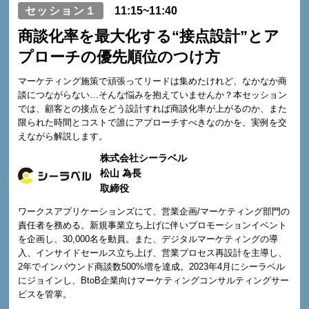
セッション１
11:15~11:40
商談化率を最大化する“接点設計”とア
プローチの優先順位のつけ方
マーケティング施策で頑張ってリードは集めたけれど、なかなか商
談につながらない…そんな悩みを抱えていませんか？本セッション
では、顧客との接点をどう設計すれば商談化率が上がるのか、また
限られた時間とコストで誰にアプローチすべきなのかを、実例を交
えながら解説します。
株式会社シーラベル
松山 為長
取締役
ワークスアプリケーションズにて、営業企画/マーケティング部門の
責任者を務める。新規事業立ち上げに伴いプロモーションイベント
を企画し、30,000名を動員。また、デジタルマーケティングの導
入、インサイドセールス立ち上げ、営業プロセス再設計を主導し、
2年でインバウンド商談数500%増を達成。2023年4月にシーラベル
にジョインし、BtoB企業向けマーケティングコンサルティングサー
ビスを管掌。