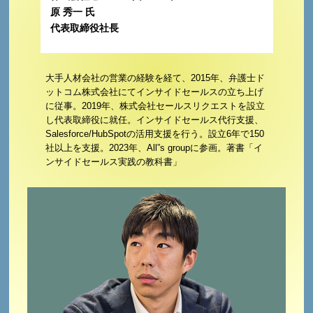
原 秀一 氏
代表取締役社長
大手人材会社の営業の経験を経て、2015年、弁護士ド
ットコム株式会社にてインサイドセールスの立ち上げ
に従事。2019年、株式会社セールスリクエストを設立
し代表取締役に就任。インサイドセールス代行支援、
Salesforce/HubSpotの活用支援を行う。設立6年で150
社以上を支援。2023年、All”s groupに参画。著書「イ
ンサイドセールス実践の教科書」