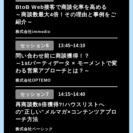
BtoB Web接客で商談化率を高める
～商談数最大4倍！その理由と事例をご
紹介～
株式会社immedio
セッション6
13:45~14:10
問い合わせ前に商談獲得！？
～1stパーティデータ × モーメントで変
わる営業アプローチとは？～
株式会社OPTEMO
セッション7
14:15~14:40
再商談数6倍獲得?!ハウスリストへ
の"正しい"メルマガ×コンテンツアプロ
ーチ方法
株式会社ベーシック