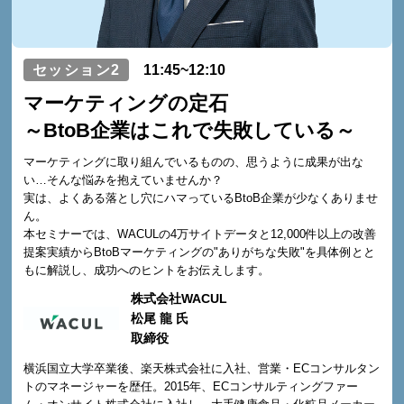
セッション2
11:45~12:10
マーケティングの定石
～BtoB企業はこれで失敗している～
マーケティングに取り組んでいるものの、思うように成果が出な
い…そんな悩みを抱えていませんか？
実は、よくある落とし穴にハマっているBtoB企業が少なくありませ
ん。
本セミナーでは、WACULの4万サイトデータと12,000件以上の改善
提案実績からBtoBマーケティングの"ありがちな失敗"を具体例とと
もに解説し、成功へのヒントをお伝えします。
株式会社WACUL
松尾 龍 氏
取締役
横浜国立大学卒業後、楽天株式会社に入社、営業・ECコンサルタン
トのマネージャーを歴任。2015年、ECコンサルティングファー