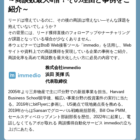
紹介～
リードは増えているのに、その後の商談は増えない—そんな課題を
抱えていないでしょうか？
その背景には、リード獲得直後のフォローアップやナーチャリング
が課題となっている場合が少なくありません。
本ウェビナーではBtoB Web接客ツール「immedio」を活用し、Web
サイトや資料上での商談獲得を実現している企業の事例をご紹介。
商談化率を高めて商談数を最大化したい方に必見の内容です。
株式会社immedio
浜田 英揮 氏
代表取締役
2005年より三井物産で主にIT分野での新規事業を担当。Harvard
Business School留学後、幅広い事業分野の投資案件の実行に当た
る。2016年にbitFlyerに参画し、US拠点で現地拠点長を務める。
2019年からはSansanでグローバル戦略統括部長、Bill One PMM、
セールスディベロップメント部副部長を歴任。2022年に起業し、電
話しなくてもアポが取れる 商談獲得自動化サービス immedioの立ち
上げにあたる。