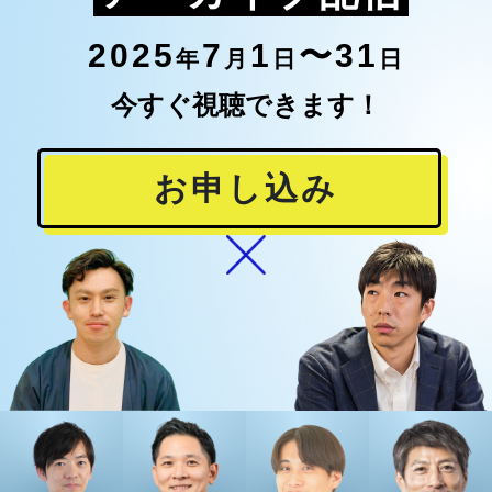
2025
7
1
〜31
年
月
日
日
今すぐ視聴できます！
お申し込み