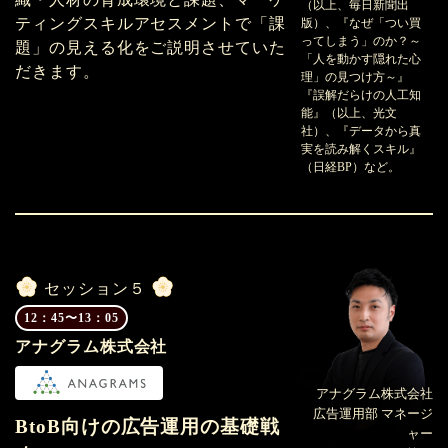
（以上、毎日新聞出
ティングスキルアセスメントで「課
版）、『なぜ「つい買
ってしまう」のか？～
題」の見える化をご説明させていた
「人を動かす隠れた心
だきます。
理」の見つけ方～』
『誤解だらけの人工知
能』（以上、光文
社）、『データから真
実を読み解くスキル』
（日経BP）など。
セッション５
12：45〜13：05
アナグラム株式会社
アナグラム株式会社
広告運用部 マネージ
BtoB向けの広告運用の基礎戦
ャー