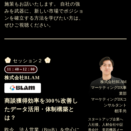
施策もお話いたします。 自社の強
みを武器に、新しい市場でポジショ
ンを確立する方法を学びたい方は、
ぜひご視聴ください。
セッション２
11：40～12：00
株式会社BLAM
株式会社BLAM
マーケティングDX事
業部
マーケティングDXコ
商談獲得効率を300%改善し
ンサルタント
たデータ活用・体制構築と
都澤 尚
は？
スタートアップ企業へ
入社後、人材会社や証
昨今、法人営業（BtoB）を中心に
券会社、美容機器メー