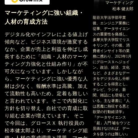
マーケティング
松本 健太郎
マーケティングに強い組織・
龍谷大学法学部卒業
人材の育成方法
後、エンジニア業務に
従事。データサイエン
デジタル化やインフレによる値上げ
スの重要性を痛感し、
多摩大学大学院でリス
傾向など、ビジネス環境が激変する
キリング。その後、消
なか、企業が売上と利益を伸ばし成
費者インサイト等の業
長するために「組織・人材のマーケ
務に携わり、2023年1月
にグロースＸへジョイ
ティング力強化と仕組み作り」が不
ン。政治、経済、文化
可欠になっています。しかしなが
など、さまざまなデー
ら、マーケティングに強い優秀な人
タをデジタル化し分析
することを得意とし、
材は少なく、報酬水準は高騰。加え
テレビ、ラジオ、新
て流動性も高いため、定着も難しい
聞、雑誌にも登場して
と言われています。そこで内製化に
いる。主な著書に『人
は悪魔に熱狂する悪と
方針を切り替え、自社での育成に取
欲望の行動経済学』
り組む企業が増えています。 そこ
『データサイエンス
で今回は、グロースＸ 執行役員の
「超」入門 嘘をウソと
見抜けなければ、デー
松本健太郎より、マーケティング組
タを扱うのは難しい』
織・人材の育成環境と課題、マーケ