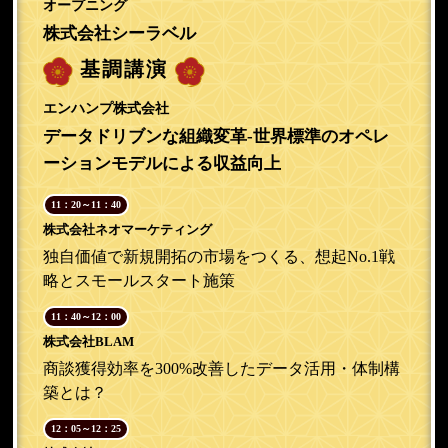
オープニング
株式会社シーラベル
基調講演
エンハンプ株式会社
データドリブンな組織変革-世界標準のオペレ
ーションモデルによる収益向上
11：20～11：40
株式会社ネオマーケティング
独自価値で新規開拓の市場をつくる、想起No.1戦
略とスモールスタート施策
11：40～12：00
株式会社BLAM
商談獲得効率を300%改善したデータ活用・体制構
築とは？
12：05～12：25