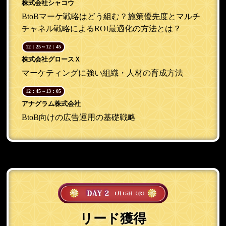
株式会社シャコウ
BtoBマーケ戦略はどう組む？施策優先度とマルチ
チャネル戦略によるROI最適化の方法とは？
12：25～12：45
株式会社グロースＸ
マーケティングに強い組織・人材の育成方法
12：45～13：05
アナグラム株式会社
BtoB向けの広告運用の基礎戦略
リード獲得