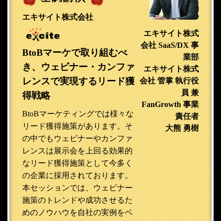
エキサイト株式会社
エキサイト株式
会社 SaaS/DX 事
BtoBマーケで取り組むべ
業部
き、ウェビナー・カンファ
エキサイト株式
レンスで実現するリード獲
会社 管掌 執行役
員 兼
得戦略
FanGrowth 事業
BtoBマーケティングでは様々な
責任者
リード獲得施策があります。そ
大熊 勇樹
の中でもウェビナーやカンファ
レンスは展示会を上回る効果的
なリード獲得施策として今多く
の企業に採用されております。
本セッションでは、ウェビナー
施策のトレンドや成功させるた
めのノウハウを自社の実例をベ