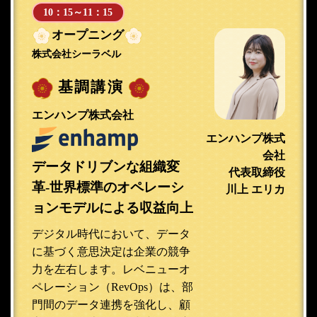
10：15～11：15
オープニング
株式会社シーラベル
基調講演
エンハンプ株式会社
エンハンプ株式
会社
データドリブンな組織変
代表取締役
革-世界標準のオペレーシ
川上 エリカ
ョンモデルによる収益向上
デジタル時代において、データ
に基づく意思決定は企業の競争
力を左右します。レベニューオ
ペレーション（RevOps）は、部
門間のデータ連携を強化し、顧