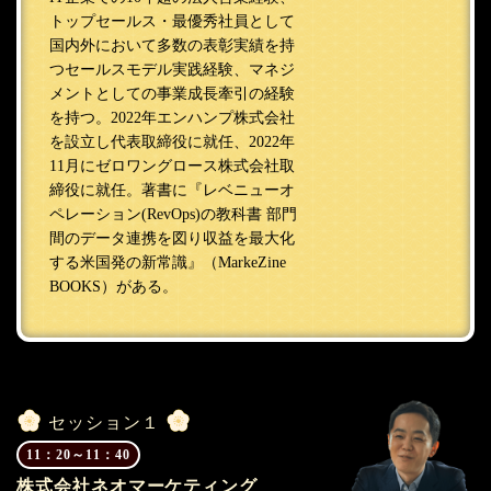
トップセールス・最優秀社員として
国内外において多数の表彰実績を持
つセールスモデル実践経験、マネジ
メントとしての事業成長牽引の経験
を持つ。2022年エンハンプ株式会社
を設立し代表取締役に就任、2022年
11月にゼロワングロース株式会社取
締役に就任。著書に『レベニューオ
ペレーション(RevOps)の教科書 部門
間のデータ連携を図り収益を最大化
する米国発の新常識』（MarkeZine
BOOKS）がある。
セッション１
11：20～11：40
株式会社ネオマーケティング