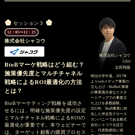
セッション３
12：05〜12：25
株式会社シャコウ
株式会社シャコウ
CEO
BtoBマーケ戦略はどう組む？
太田翔葵
施策優先度とマルチチャネル
明治大学中退。2017年
戦略によるROI最適化の方法
よりwebメディア事業の
立ち上げ・BtoBtoC事業
とは？
の事業責任者などスタ
ートアップでの事業立
BtoBマーケティング戦略を成功さ
ち上げを多数経験。
2022年、BtoB事業に特
せるには、明確な施策優先度の設定
化した伴走型グロース
とマルチチャネル戦略によるROIの
カンパニーである株式
最適化が重要です。本ウェビナーで
会社シャコウを設立
し、代表取締役に就
は、ターゲット顧客の購買プロセス