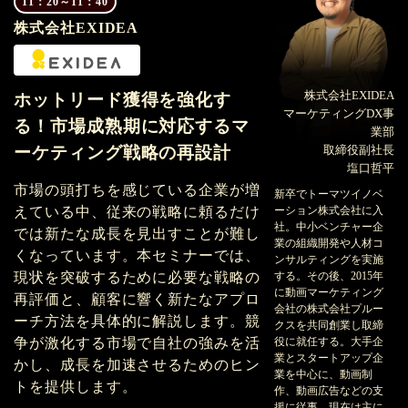
11：20～11：40
株式会社EXIDEA
株式会社EXIDEA
ホットリード獲得を強化す
マーケティングDX事
る！市場成熟期に対応するマ
業部
ーケティング戦略の再設計
取締役副社長
塩口哲平
市場の頭打ちを感じている企業が増
新卒でトーマツイノベ
えている中、従来の戦略に頼るだけ
ーション株式会社に入
社。中小ベンチャー企
では新たな成長を見出すことが難し
業の組織開発や人材コ
くなっています。本セミナーでは、
ンサルティングを実施
現状を突破するために必要な戦略の
する。その後、2015年
に動画マーケティング
再評価と、顧客に響く新たなアプロ
会社の株式会社プルー
ーチ方法を具体的に解説します。競
クスを共同創業し取締
争が激化する市場で自社の強みを活
役に就任する。大手企
業とスタートアップ企
かし、成長を加速させるためのヒン
業を中心に、動画制
トを提供します。
作、動画広告などの支
援に従事。現在は主に