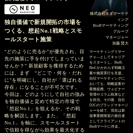
株式会社ネオマーケテ
ィング
独自価値で新規開拓の市場を
BtoBマーケティング
つくる、想起No.1戦略とスモ
グループ
マネージャー
ールスタート施策
加藤 賢大
“どのように売るか”が優先され、目
マーケティングリサー
チャ―としてキャリア
先の施策に手を付けてしまっていま
をスタートし、BtoB、
せんか？” 新規顧客を獲得するため
BtoCかかわらず戦略立
には、まず “どこで・何を・だれ
案や施策実行を支援。
自社マーケティングに
に”を明確にし、自社が「選ばれる
おいても、戦略提案や
存在」になることが不可欠です。
業務提携、ウェビナー
今回は、どのようにして自社の強み
登壇やコラム執筆など
を担当。その後、自社
を独自価値と定めて特定の市場で
D2Cのブランドマネージ
「想起No.1」を狙えるか、その戦
ャーを経て、現在は新
略を解説します。 また、「想起
規事業開発室の責任者
としてクライアントの
No.1」を軸に、スモールスタート
BtoBマーケに伴走。
で信頼を得ながら効果を最大化する