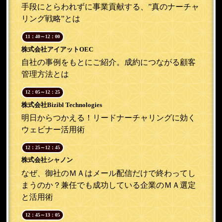
手段にとらわれずに事業貢献する、”真のナーチャ
リング戦略”とは
11：40～12：00
株式会社アイアットOEC
自社の事例をもとにご紹介。成約につながる顧客
管理方法とは
12：05～12：25
株式会社Bizibl Technologies
明日からつかえる！リードナーチャリングに効く
ウェビナー活用術
12：25～12：45
株式会社シャノン
なぜ、御社のＭＡはメール配信だけで終わってし
まうのか？兼任でも成功している企業のＭＡ選定
と活用術
12：45～13：05