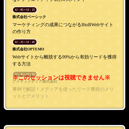
12：05～12：25
株式会社ベーシック
マーケティングの成果につながるBtoBWebサイト
の作り方
12：25～12：45
株式会社OPTEMO
Webサイトから離脱する99%から有効リードを獲得
する方法
12：45～13：05
アイティメディア株式会社
事例で解説！メディアを使ったリード獲得のメリ
ットとデメリット