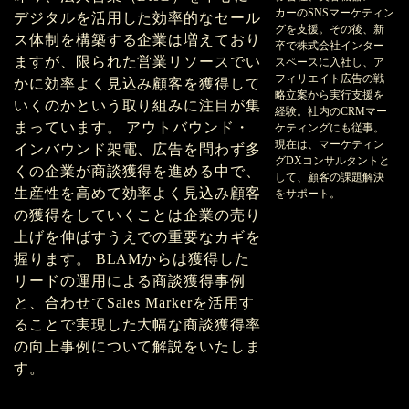
カーのSNSマーケティン
デジタルを活用した効率的なセール
グを支援。その後、新
ス体制を構築する企業は増えており
卒で株式会社インター
ますが、限られた営業リソースでい
スペースに入社し、ア
フィリエイト広告の戦
かに効率よく見込み顧客を獲得して
略立案から実行支援を
いくのかという取り組みに注目が集
経験。社内のCRMマー
まっています。 アウトバウンド・
ケティングにも従事。
現在は、マーケティン
インバウンド架電、広告を問わず多
グDXコンサルタントと
くの企業が商談獲得を進める中で、
して、顧客の課題解決
生産性を高めて効率よく見込み顧客
をサポート。
の獲得をしていくことは企業の売り
上げを伸ばすうえでの重要なカギを
握ります。 BLAMからは獲得した
リードの運用による商談獲得事例
と、合わせてSales Markerを活用す
ることで実現した大幅な商談獲得率
の向上事例について解説をいたしま
す。