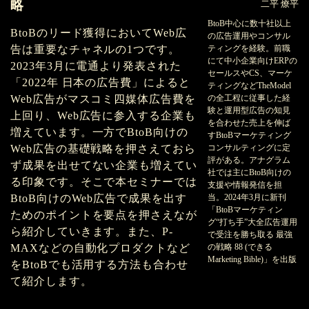
略
二平 燎平
BtoB中心に数十社以上
BtoBのリード獲得においてWeb広
の広告運用やコンサル
告は重要なチャネルの1つです。
ティングを経験。前職
にて中小企業向けERPの
2023年3月に電通より発表された
セールスやCS、マーケ
「2022年 日本の広告費」によると
ティングなどTheModel
Web広告がマスコミ四媒体広告費を
の全工程に従事した経
験と運用型広告の知見
上回り、Web広告に参入する企業も
を合わせた売上を伸ば
増えています。一方でBtoB向けの
すBtoBマーケティング
Web広告の基礎戦略を押さえておら
コンサルティングに定
評がある。アナグラム
ず成果を出せてない企業も増えてい
社では主にBtoB向けの
る印象です。そこで本セミナーでは
支援や情報発信を担
BtoB向けのWeb広告で成果を出す
当。2024年3月に新刊
「BtoBマーケティン
ためのポイントを要点を押さえなが
グ“打ち手”大全広告運用
ら紹介していきます。また、P-
で受注を勝ち取る 最強
MAXなどの自動化プロダクトなど
の戦略 88 (できる
Marketing Bible)」を出版
をBtoBでも活用する方法も合わせ
て紹介します。