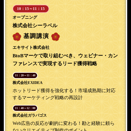
10：15～11：15
オープニング
株式会社シーラベル
基調講演
エキサイト株式会社
BtoBマーケで取り組むべき、ウェビナー・カン
ファレンスで実現するリード獲得戦略
11：20～11：40
株式会社EXIDEA
ホットリード獲得を強化する！市場成熟期に対応
するマーケティング戦略の再設計
11：40～12：00
株式会社ガラパゴス
Web広告の反応が劇的に変わる！勘と経験に頼ら
ないクリエイティブ制作のポイント