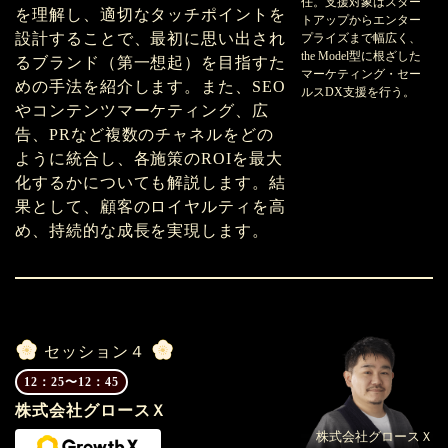
任。支援対象はスター
を理解し、適切なタッチポイントを
トアップからエンター
設計することで、最初に思い出され
プライズまで幅広く、
the Model型に根ざした
るブランド（第一想起）を目指すた
マーケティング・セー
めの手法を紹介します。また、SEO
ルスDX支援を行う。
やコンテンツマーケティング、広
告、PRなど複数のチャネルをどの
ように統合し、各施策のROIを最大
化するかについても解説します。結
果として、顧客のロイヤルティを高
め、持続的な成長を実現します。
セッション４
12：25〜12：45
株式会社グロースＸ
株式会社グロースＸ