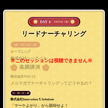
リードナーチャリング
10：15～11：15
オープニング
株式会社シーラベル
基調講演
株式会社WACUL
メルマガでナーチャリングってどうやるの？
11：20～11：40
株式会社Innovation X Solutions
「マーケよがり」から脱却せよ！