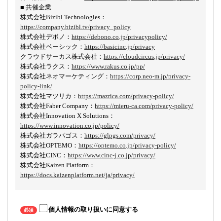
■ 共催企業
株式会社Bizibl Technologies：
https://company.bizibl.tv/privacy_policy
株式会社デボノ：
https://debono.co.jp/privacypolicy/
株式会社ベーシック：
https://basicinc.jp/privacy
クラウドサーカス株式会社：
https://cloudcircus.jp/privacy/
株式会社ラクス：
https://www.rakus.co.jp/pp/
株式会社ネオマーケティング：
https://corp.neo-m.jp/privacy-
policy-link/
株式会社マツリカ：
https://mazrica.com/privacy-policy/
株式会社Faber Company：
https://mieru-ca.com/privacy-policy/
株式会社Innovation X Solutions：
https://www.innovation.co.jp/policy/
株式会社ガラパゴス：
https://glpgs.com/privacy/
株式会社OPTEMO：
https://optemo.co.jp/privacy-policy/
株式会社CINC：
https://www.cinc-j.co.jp/privacy/
株式会社Kaizen Platform：
https://docs.kaizenplatform.net/ja/privacy/
個人情報の取り扱いに同意する
必須