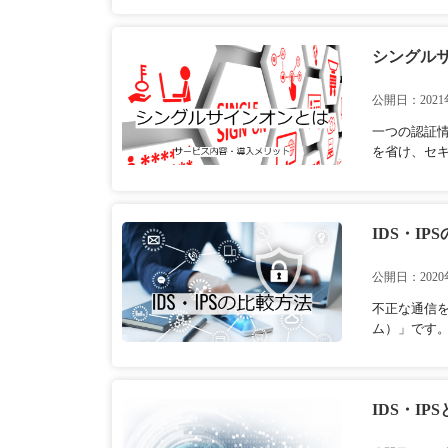
シングル
公開日：2021
一つの認証
を省け、セキ
IDS・I
公開日：2020
不正な通信を
ム）」です。
IDS・I