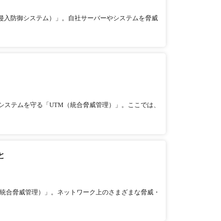
正侵入防御システム）」。自社サーバーやシステムを脅威
システムを守る「UTM（統合脅威管理）」。ここでは、
と
（統合脅威管理）」。ネットワーク上のさまざまな脅威・