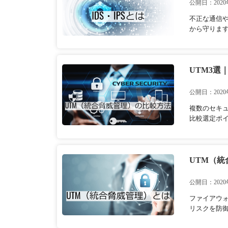
公開日：2020
不正な通信や
から守ります
UTM3
公開日：2020
複数のセキ
比較選定ポ
UTM（
公開日：2020
ファイアウ
リスクを防御