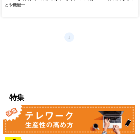
とや機能一...
1
特集